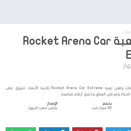
يارات
تحميل لعبة Rocket Arena Car
از
أحد أفضل ألعاب السباقات وهي لعبة Rocket Arena Car Extreme ثلاثية الأبعاد، تفوق على
لحياة وفز في السباق وحقق أرقام قياسية.
بحجم
الإصدار
82 ميجا بايت
يتباين حسب الجهاز