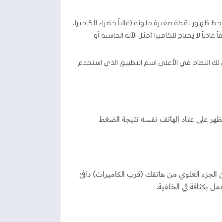
iO فما فوق) أو أندرويد (Android 12 فما فوق)، ستلاحظ ظهور نقطة صغيرة ملونة (غالباً خضراء للكاميرا،
اً لا يحتاج للكاميرا (مثل الآلة الحاسبة أو
لك النظام في الأعلى اسم التطبيق الذي استخدم
تظهر على عتاد الهاتف نفسه نتيجة الضغط
ب طاقة هائلة من المعالج. إذا وجدت أن الجزء العلوي من هاتفك (قرب الكاميرات) دافئ
 بكثافة في الخلفية.