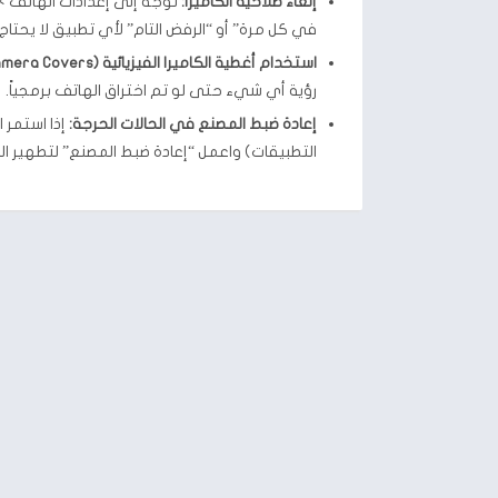
إلغاء صلاحية الكاميرا:
توجه إلى إعدادات الهاتف > 
في كل مرة” أو “الرفض التام” لأي تطبيق لا يحت
استخدام أغطية الكاميرا الفيزيائية (Camera Covers):
رؤية أي شيء حتى لو تم اختراق الهاتف برمجياً.
إعادة ضبط المصنع في الحالات الحرجة:
إذا استمر 
التطبيقات) واعمل “إعادة ضبط المصنع” لتطهير الن