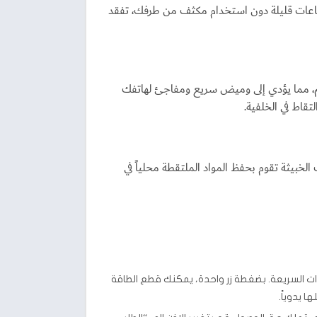
لال ساعات قليلة دون استخدام مكثف من طرفك، تفقد
م، مما يؤدي إلى وميض سريع ومفاجئ لهاتفك
قاط في الخلفية.
بيثة تقوم بحفظ المواد الملتقطة محلياً في
 أو “Camera Access” في لوحة الإعدادات السريعة. بضغطة زر واحدة، يمكنك قطع الطاقة
 يدوياً.