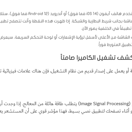
إذا كنت تستخدم هاتف آيفون (S 14
ة بجانب شريط البطارية والشبكة. إذا ظهرت هذه النقطة وأنت تتصفح تطبيقاً عادي
بيقاً في الخلفية يصور الآن.
لشاشة من الأعلى لأسفل لرؤية الإشعارات أو لوحة التحكم السريعة، سيعرض 
طبيق المتورط فوراً.
كشف تشغيل الكاميرا صامتاً
ة أو يعمل على إصدار قديم من نظام التشغيل، فإن هناك علامات فيزيائية 
تشغيل مستشعر الكاميرا ومعالجة الصور والفيديو (Image Signal Processing) يتطل
 أثناء تصفحك لتطبيق نصي بسيط، فهذا مؤشر قوي على أن المستشعر يعمل