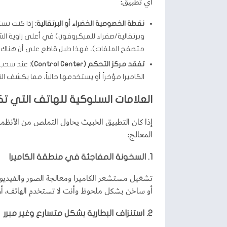
أي تطبيق:
نقطة الخصوصية الخضراء أو البرتقالية:
وبرتقالية/صفراء للميكروفون) في أعلى زاوية الشاش
متصفح الملفات)، فهذا دليل قاطع على أن هناك تط
تفقد مركز التحكم (Control Center):
عند سحب ا
الكاميرا مؤخراً أو يستخدمها حالياً، مما يكشف الت
العلامات السلوكية للهاتف التي ت
إذا كان التطبيق الخبيث يحاول التملص من الأنظم
المعالج:
1. السخونة المفاجئة في منطقة الكاميرا
أو ساخن بشكل ملحوظ وأنت لا تستخدم الهاتف، أو
2. استنزاف البطارية بشكل متسارع وغير مبرر