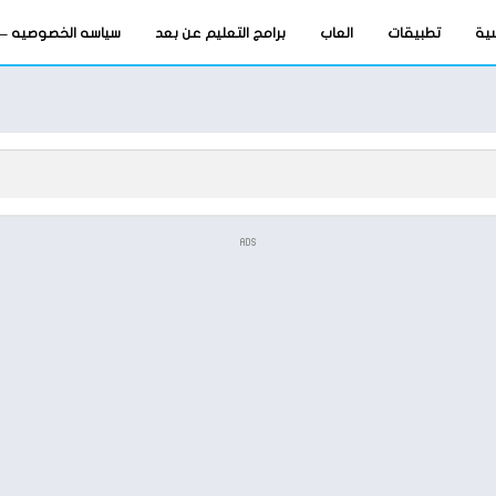
سية
تطبيقات
العاب
برامج التعليم عن بعد
سياسه الخصوصيه – privacy-policy
ADS