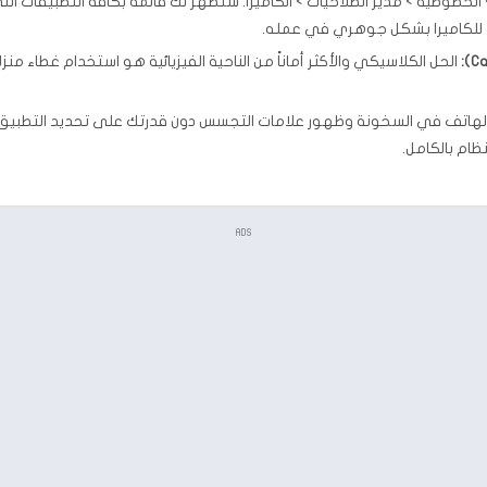
الخصوصية > مدير الصلاحيات > الكاميرا. ستظهر لك قائمة بكافة التطبيقات الت
اج للكاميرا بشكل جوهري في عمله.
الحل الكلاسيكي والأكثر أماناً من الناحية الفيزيائية هو استخدام غطاء من
الهاتف في السخونة وظهور علامات التجسس دون قدرتك على تحديد التطبيق ال
ظام بالكامل.
ADS