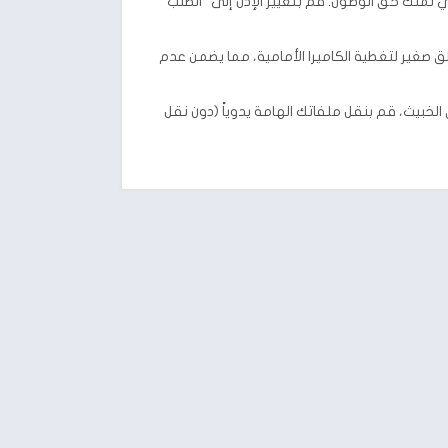
ي تملك حق الوصول. قم بتغيير الإذن إلى “الطلب
زلق صغير لتغطية الكاميرا الأمامية، مما يضمن عدم
خبيث، قم بنقل ملفاتك الهامة يدوياً (دون نقل