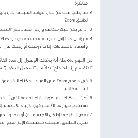
مباشرةً.
قد يُطلب منك من خلال النوافذ المنبثقة الإذن بال
تطبيق Zoom.
إذا لم يكن لديك مكالمة واردة ، فحدد خيار “الانض
سيؤدي هذا إلى فتح نافذة منبثقة حيث يمكنك إد
وأسماء الاجتماعات. إذا كان زميلك أو زميلك في الفصل يعيد استخدام اسم (مثل “up
من المهم ملاحظة أنه يمكنك الوصول إلى هذه الق
“الانضمام إلى اجتماع” بدلاً من “تسجيل الدخول”
في موقع Zoom على الويب ، يمكنك ا
لبدء المكالمة.
أخيرًا ، يمكنك النقر فوق ارتباط الدعوة الذي أرس
تستخدم جهاز Mac). قد يكون الارتباط للانضمام إلى اجتماع قيد التشغيل أو حدث مستقبلي مجدول.
بغض النظر عما إذا كان الاجتماع الآن أو مجدولًا
بتنزيل التطبيق ، سيطلب متصفحك الإذن لفتح التط