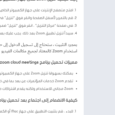
افتح متصفح الإنترنت على جهاز الكمبيوتر الخاص بك وانتقل إ
قم بالتمرير لأسفل الصفحة وانقر فوق “تنزيل” ف
في صفحة “مركز التنزيل” ، انقر فوق “تنزيل” ضمن قسم “Zoom Client ل
سيبدأ تنزيل تطبيق Zoom بعد ذلك. يجب عليك بعد ذلك النقر فوق ملف exe. لبدء عملية التثبيت.
استخدام Zoom كالمعتاد لجميع مكالمات الفيديو الخاصة بك واحتياجات الاجتماعات عبر الإنترنت.
مميزات تحميل برنامج zoom cloud meetings للكمبيوتر
يمكنك بسهولة تنزيل Zoom على جهاز الكمبيوتر الخاص بك لبدء مؤتمرات الفيديو مع زملائك وأصدقائك حول العالم.
تقدم Zoom خدمات المؤتمرات عن بعد بما في ذلك مكالمات الفيديو والاجتماعات عبر الإنترنت والمهام التعاونية.
Zoom مجاني للاستخدام ولكنه يقدم اشتراكات مدفوعة تقدم ميزات إضافية.
كيفية الانضمام إلى اجتماع بعد تحميل برنامج zoom cloud meetings للكمب