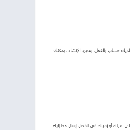
ل الدخول إلى حساب Zoom الخاص بك ، والذي يمكن إعداده عبر موقع Zoom إذا لم يكن لديك حساب بالفعل، بمجرد الإنشاء ، يمكنك
مبيوتر الشخصي ، ثم اقبل دعوة للانضمام إلى اجتماع Zoom الحالي. سيتعين على زميلك أو زميلك في الفصل إرسال هذا إليك