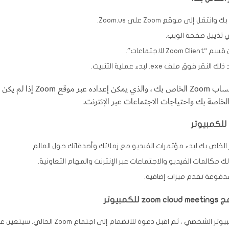
لى موقع Zoom على Zoom.us.
ي تذييل صفحة الويب.
لاجتماعات”.
بمجرد التثبيت ، ستحتاج إلى تسجي
يوتر
للبدء ، قم بتثبيت التطبيق على جهاز Mac أو الك