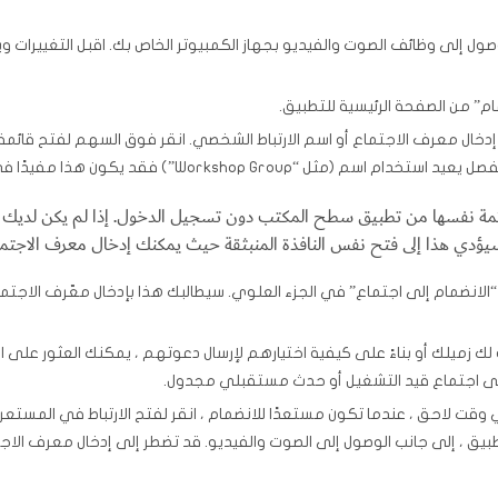
وصول إلى وظائف الصوت والفيديو بجهاز الكمبيوتر الخاص بك. اقبل التغييرات وي
مام” من الصفحة الرئيسية للتطبيق.
خال معرف الاجتماع أو اسم الارتباط الشخصي. انقر فوق السهم لفتح قائمة
Workshop Gro”) فقد يكون هذا مفيدًا في الاستخدام.
ائمة نفسها من تطبيق سطح المكتب دون تسجيل الدخول. إذا لم يكن لديك 
. سيؤدي هذا إلى فتح نفس النافذة المنبثقة حيث يمكنك إدخال معرف الاجت
لنقر فوق “الانضمام إلى اجتماع” في الجزء العلوي. سيطالبك هذا بإدخال معّرف الاج
له لك زميلك أو بناءً على كيفية اختيارهم لإرسال دعوتهم ، يمكنك العثور على ا
 في وقت لاحق ، عندما تكون مستعدًا للانضمام ، انقر لفتح الارتباط في المستع
بيق ، إلى جانب الوصول إلى الصوت والفيديو. قد تضطر إلى إدخال معرف الاجت