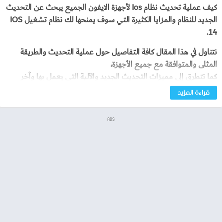
كيف عملية تحديث نظام Ios لأجهزة الايفون الجميع يبحث عن التحديث
الجديد للنظام والمزايا الكثيرة التي سوف يمنحها لك نظام تشغيل IOS
14.
نتناول في هذا المقال كافة التفاصيل حول عملية التحديث والطريقة
المثلى والمتوافقة مع جميع الأجهزة،
كما نتطرق إلى مميزات التحديث الجديد والآلية التي يعمل بها وآخر
المستجدات
قراءة المزيد
كيف عملية تحديث نظام Ios لأجهزة الايفون
ADS
تحديث النظام
يمكنك تحديث النظام بكل سهولة عن طريق اتباع الخطوات البسيطة
القادمة:
نقوم بفتح الإعدادات من خلال التطبيق المخصص لها ثم الضغط على
“عام”
بعد ذلك يمكنك الضغط على كلمة “تحديث البرنامج”.
من المفترض أن تشاهد إعلام يصف التحديث في الأعلى إذا لم تظهر لك