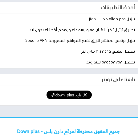
أحدث التطبيقات
اللعب على نفس الشبكة المحلية مع أصدقائك.
تنزيل eliaa pro مجانا للجوال
يمكنك ممارسة الألعاب أينما كنت ، في المدرسة ، في المكتب ، في
القطار…. العب على شبكة LAN evan بدون خدمة wifi.
تطبيق ترتيل تقرأ القرآن وهو يسمعك ويصحح أخطائك بدون نت
تنزيل برنامج المفتاح الازرق لفتح المواقع المحجوبة Secure VPN
نقرة واحدة للإعداد ، قم بتنزيل اللعبة وتشغيلها في أي وقت.
تحميل تطبيق my ntra ماي انترا
بالنسبة إلى المحاكيات المحسّنة أو الأصلية ، لا تحتاج إلى عملية معقدة
على التثبيت والاختبار والإعداد واحدًا تلو الآخر. إنه سهل الاستخدام
تحميل protonvpn للاندرويد
للغاية.
تابعنا على تويتر
يمكن توفير الدعم على الحفظ والتكوين.
يمكن توفير الدعم الكامل ، ويجعل من السهل إجراء نسخ احتياطي
للألعاب
في أي وقت ، ومزامنة أجهزة متعددة لمشاركة التقدم المحرز في
ألعابك.
شاهد العاب محاكاة اخرى
جميع الحقوق محفوظة لموقع داون بلس -
Down plus
تحميل لعبة black border lite محاكاة ضابط حرس الحدود