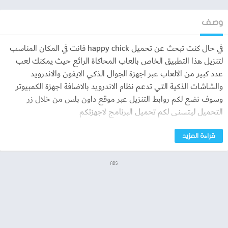
وصف
في حال كنت تبحث عن تحميل happy chick فانت في المكان المناسب
لتنزيل هذا التطبيق الخاص بالعاب المحاكاة الرائع حيث يمكنك لعب
عدد كبير من الالعاب عبر اجهزة الجوال الذكي الايفون والاندرويد
والشاشات الذكية التي تدعم نظام الاندرويد بالاضافة اجهزة الكمبيوتر
وسوف نضع لكم روابط التنزيل عبر موقع داون بلس من خلال زر
التحميل ليتسنى لكم تحميل البرنامج لاجهزتكم
كيف تثبيت happy chick
قراءة المزيد
قم بتنزيل Happy Chick على هاتف Android الذكي الخاص بك او
ADS
اجهزة الايفون او سمارت تي في
من خلال زر التنزيل قم باختيار نظام التشغيل الخاص بك happy chick
apk download 1.7.3.5 free download
سيتم تحميل اللعبه ومن ثم البدء في تثبيتها