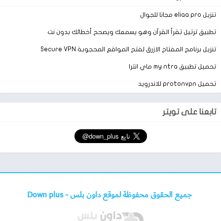
السباق .
تنزيل eliaa pro مجانا للجوال
وفي النهاية من أفضل العاب السباق وأعلى الالعاب جودة هي لعبة f1
تطبيق ترتيل تقرأ القرآن وهو يسمعك ويصحح أخطائك بدون نت
Manager 2022 آخر اصدار يمكنك الحصول عليها من خلال رابط
مباشر بالتحميل والبدء في المنافسة واختيار افضل متسابقين واختيار
تنزيل برنامج المفتاح الازرق لفتح المواقع المحجوبة Secure VPN
افضل السيارات وسوف تكون بشكل أفضل وتحصل على مكافاة طبقاُ
تحميل تطبيق my ntra ماي انترا
لقراراتك وحسن أختيارك.
تحميل protonvpn للاندرويد
أقرا أيضاً:
تحميل ألعاب أطفال سباق سيارات للاندرويد 2021
تابعنا على تويتر
جميع الحقوق محفوظة لموقع داون بلس -
Down plus