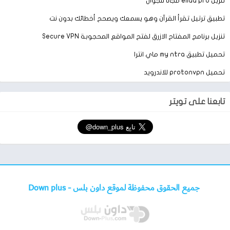
تنزيل eliaa pro مجانا للجوال
خط كوكن.
تطبيق ترتيل تقرأ القرآن وهو يسمعك ويصحح أخطائك بدون نت
خط المطلق.
تنزيل برنامج المفتاح الازرق لفتح المواقع المحجوبة Secure VPN
خط ماركر فليت.
ايموجي Oreo.
تحميل تطبيق my ntra ماي انترا
خط دبي.
تحميل protonvpn للاندرويد
خط جلي بين.
خط الجزيرة.
تابعنا على تويتر
ايموجي iOS11.
ايموجي 1.
وصف تنزيل برنامج afonts خطوط الاندرويد
يعتبر برنامج الخطوط هذا من صنع شركة (Monotype Imaging Inc)،
جميع الحقوق محفوظة لموقع داون بلس -
Down plus
حيث يتضمن 50 خطًا مجانيًا لأجهزة Samsung Galaxy وHTC Sense
6.0 المصممة لتكون متوافقة مع برنامج (FlipFont).
يمكنك تثبيت خط مجاني جديد على Samsung Galaxy أو HTC متوافق