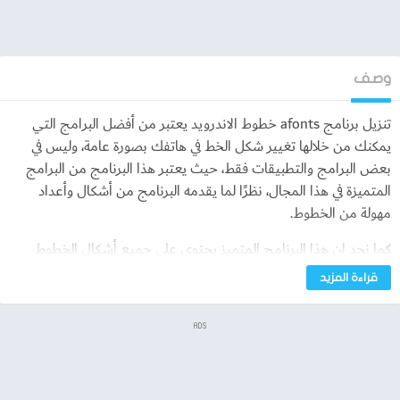
وصف
تنزيل برنامج afonts خطوط الاندرويد يعتبر من أفضل البرامج التي
يمكنك من خلالها تغيير شكل الخط في هاتفك بصورة عامة، وليس في
بعض البرامج والتطبيقات فقط، حيث يعتبر هذا البرنامج من البرامج
المتميزة في هذا المجال، نظرًا لما يقدمه البرنامج من أشكال وأعداد
مهولة من الخطوط.
كما نجد إن هذا البرنامج المتميز يحتوي على جميع أشكال الخطوط
التي يمكنك تخيلها، وحتى التي لا تعرف إنها موجودة، فهو برنامج يجمع
قراءة المزيد
بين جميع أشكال الخطوط على مستوى العالم.
ADS
تنزيل برنامج afonts خطوط الاندرويد
إذا كنت تريد تغيير خط الهاتف الخاص بك ليكون أكثر تميزا وجمالا،
فمن السهل تغيير خط نظام الهاتف نفسه بجانب العديد من التطبيقات