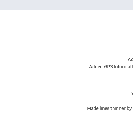
يارات والتركيز، وتوقيت، وسائط فلاش الخ
.
سجيل التطبيق؟
يو غير المرشحة لأنها أسرع
يحل المشكلة.
● كاميرا 2 لا يدعم رسميا مدمجة مخصصة. قد يعمل التطبيق، ولكن هناك قضايا خاصة مع معرفة CyanogenMod. يرجى