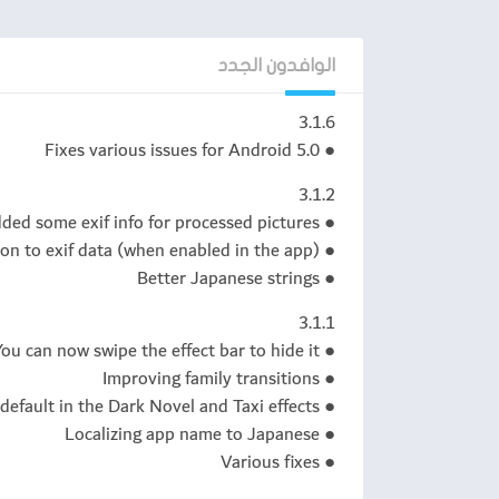
● التقاط الفيديو مع الآثار (*)
● جميع الميزات من كاميرا القياسية التطبيق: الس
● أكثر من 40 الآثار ذات جودة عالية
الوافدون الجدد
● نشاطركم الإبداعات مباشرة من التطبيق
● قرص كل أثر لتحقيق نظرة الفريدة الخاصة بك
3.1.6
● Fixes various issues for Android 5.0
(*) تسجيل فيديو يتطلب أن الجهاز يدعم تعليمات NEON، معظم الأجهزة الحديثة القيام به
3.1.2
التعليمات
● Added some exif info for processed pictures
● Added GPS information to exif data (when enabled in the app)
● لماذا مسجل فيديو إطلاق الكاميرا الافتراضية ت
● Better Japanese strings
– في بعض الأجهزة يحدث هذا عند اتخاذ أشرطة الفيد
3.1.1
● الزوم لا يعمل على معاينة جهازي لماذا؟
● You can now swipe the effect bar to hide it
– حاول خيار التكبير البرامج في إعدادات، وهذا قد 
● Improving family transitions
ROMS CUSTOM
● Made lines thinner by default in the Dark Novel and Taxi effects
● Localizing app name to Japanese
● Various fixes
تحديث إلى ROM الرسمي أو تطلب منا لاسترداد إذا كنت قد اشتريت التطبيق.