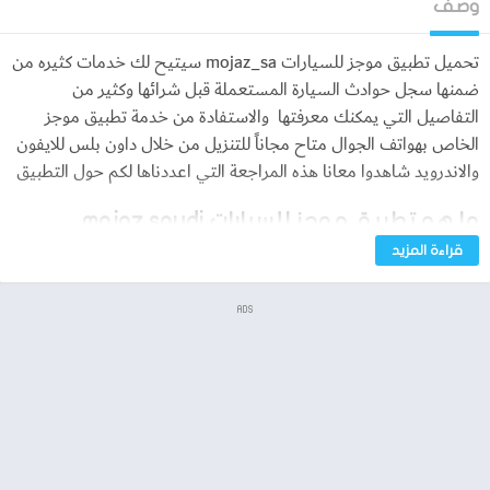
وصف
تحميل تطبيق موجز للسيارات mojaz_sa سيتيح لك خدمات كثيره من
ضمنها سجل حوادث السيارة المستعملة قبل شرائها وكثير من
التفاصيل التي يمكنك معرفتها والاستفادة من خدمة تطبيق موجز
الخاص بهواتف الجوال متاح مجاناً للتنزيل من خلال داون بلس للايفون
والاندرويد شاهدوا معانا هذه المراجعة التي اعددناها لكم حول التطبيق
ما هو تطبيق موجز للسيارات mojaz saudi
قراءة المزيد
يقدم برنامج موجز خدمة متطورة تقدم المعلومات المتوفرة عن أي
مركبة مستعملة منذ تاريخ دخولها إلى المملكة العربية السعودية،
ADS
ويساعد «موجَز» الباحثين عن سيارات مستعملة على اتخاذ قرار الشراء
بناءاً على معلومات موثوقة المصدر.