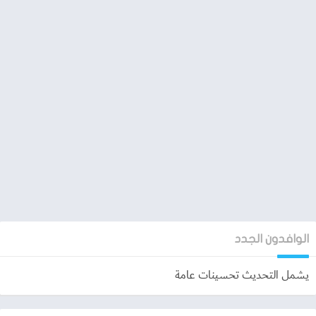
مميزات تطبيق موجز للسيارات mojaz
معرفة تفاصيل المركبات منذ دخول للمملكة
الحصول على تقرير مفصل لاي سيارة mojaz car report
معرفة سجل الحوادث للمركبة
معرفة سجل الملاك السابقين للمركبة
مرتبطة الخدمة في الجهات الحكومية
الوافدون الجدد
الحصول على تقرير موجز تقدر توازن بين سعر السيّارة المستعملة
يشمل التحديث تحسينات عامة
وإجمالي التّكلفة المقدّرة لإصلاح المركبة.. مع موجز قرّر صح
سجلات التأمين للسيارة