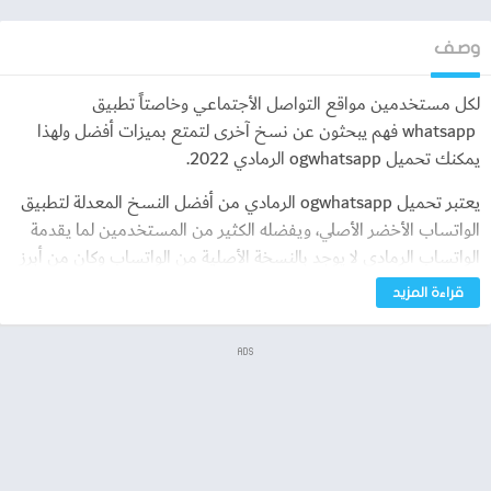
وصف
لكل مستخدمين مواقع التواصل الأجتماعي وخاصتاً تطبيق
whatsapp فهم يبحثون عن نسخ آخرى لتمتع بميزات أفضل ولهذا
يمكنك تحميل ogwhatsapp الرمادي 2022.
يعتبر تحميل ogwhatsapp الرمادي من أفضل النسخ المعدلة لتطبيق
الواتساب الأخضر الأصلي، ويفضله الكثير من المستخدمين لما يقدمة
الواتساب الرمادي لا يوجد بالنسخة الأصلية من الواتساب وكان من أبرز
هذه المميزات والخصائص الذي يقدمها ogwhatsapp بأنه يمكنك
قراءة المزيد
تنزيل الحالات التي تريدها وحفظ أستوري الأصدقاء ونسخ الحالات
النصية الخاصة بلأصدقاء كما يوجد الكثير من المميزات الذي يقدمها
ADS
برنامج ogwhatsapp كما يمكنك تحميل هذا التطبيق من خلال رابط
مباشر وبشكل مجاني تماماً لا يتطلب منك اي رسوم مقابل تثبيته على
هاتفك.
تطبيق ogwhatsapp الرمادي