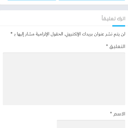
خصائص فريدة ومميزة.
أهم مميزات تحميل ogwhatsapp الرمادي
اترك تعليقاً
يوجد داخل تطبيق ogwhatsapp حفظ الخصوصية بشكل رائع حيث
لن يتم نشر عنوان بريدك الإلكتروني.
الحقول الإلزامية مشار إليها بـ
*
يمكنك اخفاء الظهور وأخفاء علامة القراءه أي لا يمكن لاي مستخدم
معرفة انك قومت بقراءة الرسائل او أنك قومت بمشاهدة الحالات
التعليق
*
الخاصة بلأصدقاء.
يوفر الواتساب الرمادي بأنك يمكنك تحميل القصص الخاصة بلأصدقاء
ونسخ الأستوري النصية وفيديوهات الحالات الخاصة بلأصدقاء يمكنك
تحميلها أيضاً.
يمكنك أستخدام ثيم الأيفون والثيم الشفاف أيضاً والليلي.
يوجد ميزة رائعة جداً وهي قطع الانترنت على الواتساب الرمادي فقط
وتفعيل وضع الطيران على تطبيق ogwhatsapp الرمادي فقط.
حيث يوفر لك الواتساب الرمادي تغير نمط الخط الخاص بك سواء كان
باللغة العربية او الأنجليزية.
الاسم
*
يرسل إليك أشعارات بأي حدث يقوم به أصدقائك ويكون عبارة عن تغير
أسم أو صورة.