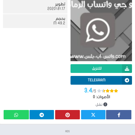
تطوير
17\8\2020
بحجم
49.2 M
للتنزيل
TELEGRAM
3.4
/5
الأصوات:
0
نقل
ADS