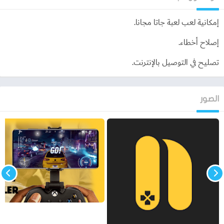
بتحميل الألعاب الغير مجانية بطريقة مجانية.
إمكانية لعب لعبة جاتا مجانا.
يتم تشغيل برنامج netboom أيضًا على جميع أنواع الهواتف حتى في
الأجهزة الضعيفة، ولكن يقوم بتشغيل بعض الألعاب المحدودة.
إصلاح أخطاء.
يقوم البرنامج بتشغيل الالعاب ذات الأداء المتوسط، بالإضافة إلى أن
تصليح في التوصيل بالإنترنت.
الألعاب تتميز أنها تكون ثلاثية الأبعاد وحتى الأصوات بها جيدة.
يعمل برنامج netboom على توفير المال، حيث لا يجب عليك أن تقوم
بشراء جهاز كمبيوترأو البلاي ستيشن.
الصور
يقوم بتوفير الوقت أيضًا، حيث لا يستغرق وقت طويل في التحميل
والتثبيت، بل يمكنك من أن تقوم بقضاء بعض الوقت فقط لتستمتع
باللعب.
فبجانب تطبيق NetBoom Andriod يقوم بتدعيم تليفزيون ذكي قادم
أيضًا.
بعض ألعاب البلاي ستيشن التي يمكنك تحميلها من
netboom
من الألعاب التي يمكنك البرنامج تحميلها مثل البلاي ستيشن تمامًا
هي لعبة LOL وهي لعبة جامعة الأساطير، فهي تعتبر من الألعاب