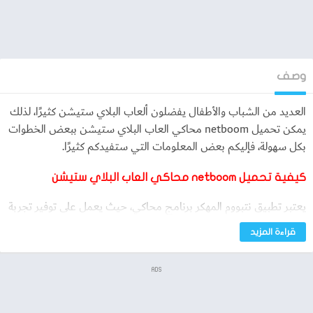
وصف
العديد من الشباب والأطفال يفضلون ألعاب البلاي ستيشن كثيرًا، لذلك
يمكن تحميل netboom محاكي العاب البلاي ستيشن ببعض الخطوات
بكل سهولة، فإليكم بعض المعلومات التي ستفيدكم كثيرًا.
كيفية
تحميل
netboom
محاكي العاب البلاي ستيشن
يعتبر تطبيق نتبووم المهكر برنامج محاكي، حيث يعمل على توفير تجربة
لعب ألعاب الكمبيوتر والبلاي ستيشن بجودة عالية، وذلك يتم من خلال
قراءة المزيد
أجهزة الاندرويد فقط لا غير.
يعمل برنامج نت بوم المهكر لأجهزة الاندرويد بتوفير أكبر سلسة من
ADS
ألعاب البلاي ستيشن والكمبيوتر، ويتم ذلك مجانًا بدون دفع أي تكاليف.