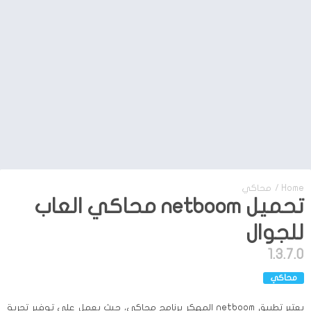
Home
/
محاكي
تحميل netboom محاكي العاب
للجوال
1.3.7.0
محاكي
يعتبر تطبيق netboom المهكر برنامج محاكي، حيث يعمل على توفير تجربة