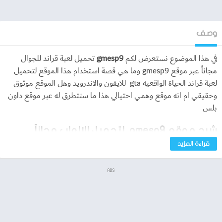
وصف
في هذا الموضوع نستعرض لكم
gmesp9
تحميل لعبة قراند للجوال
مجاناً عبر موقع gmesp9 وما هي قصة استخدام هذا الموقع لتحميل
لعبة قراند الحياة الواقعيه gta للايفون والاندرويد وهل الموقع موثوق
وحقيقي ام انه موقع وهمي احتيالي هذا ما سنتطرق له عبر موقع داون
بلس
شرح موقع gmesp9 لتحميل الالعاب مجاناً
قراءة المزيد
قمنا نحن بدورنا في البحث حول موقع gmesp9 وهل يمكن تحميل لعبة
قراند الحياة الواقعيه بالفعل ام انه موقع gmesp9 وهمي وما هي
ADS
طريقة استخدامه لتحميل اللعبة للجوال سوى ايفون او اندرويد مجاناً
حيث يعتبر اصدار الحياة الواقعية من لعبة قراند Gta 5 احد اروع واشهر
الاصدارات الخاصه باصدارات الشركة المطورة للالعاب