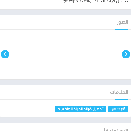
تحميل قراند الحياة الواقعيه gmesp9
تحميل لعبة wormate io الاصدار القديم
الصور
العلامات
gmesp9
تحميل قراند الحياة الواقعيه