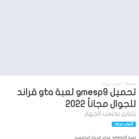
Home
/
ألعاب حركة
تحميل gmesp9 لعبة gta قراند
للجوال مجاناً 2022
يتباين بحسب الجهاز
ألعاب حركة
لعبة gmesp9 قراند الحياة الواقعيه