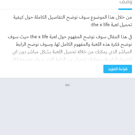
وصف
من خلال هذا الموضوع سوف نوضح التفاصيل الكاملة حول كيفية
تحميل لعبة the x life:
في هذا المقال سوف نوضح المفهوم حول لعبة the x life حيث سوف
نوضح فكرة هذه اللعبة والمفهوم الكامل لها، وسوف نوضح الرابط
المباشر الذي يمكنك من خلاله تحميل اللعبة بشكل مباشر دون اي
اختصار للراوبط، ويمكنك تحميل من الرابط الذي سوف نوضحه لكل
مستخدمين الاندرويد، وتوضيح اهم مميزات لعبة the x life التي تتميز
قراءة المزيد
بها عن باقي الالعاب التي تعمل بنفس فكرة اللعبة، وكل هذه التفاصيل
سوف نقوم بتوضيحها خلال الآتي.
ADS
ما هي لعبة the x life؟
لعبة the x life هي عبارة عن لعبة مليئة بالمغامرات، فهي لعبة ماين
كرافت فهي لعبة محورها الأساسي هي المغامرة كلما تجاوزت
مستويات عديدة بها تحصل على قلب تمتلكه مدى الحياة فعند بداية
اللعبة تحصل على قلب واحد وعند تجاوزك في كل مستوى من