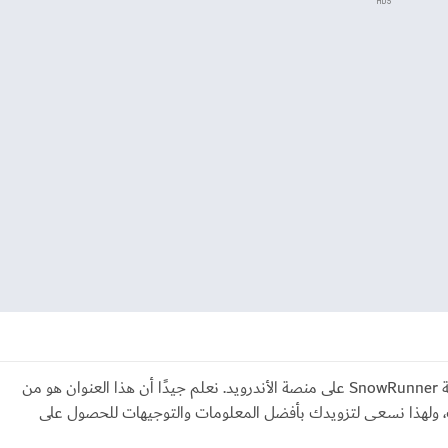
ADS
نرحب بكم في دليلنا الشامل حول كيفية تحميل لعبة SnowRunner على منصة الأندرويد. نعلم جيدًا أن هذا العنوان هو من
ت، ولهذا نسعى لتزويدك بأفضل المعلومات والتوجيهات للحصول على