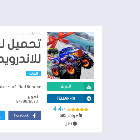
Home
/
العاب
للاندرويد
العاب
للتنزيل
wrunner Truck Simulator-4x4 Mud Runner
تطوير
TELEGRAM
24/08/2023
4.4
/5
Facebook
الأصوات:
565
نقل