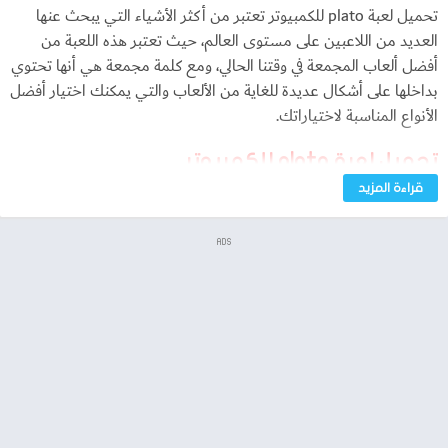
تحميل لعبة plato للكمبيوتر تعتبر من أكثر الأشياء التي يبحث عنها
العديد من اللاعبين على مستوى العالم، حيث تعتبر هذه اللعبة من
أفضل ألعاب المجمعة في وقتنا الحالي، ومع كلمة مجمعة هي أنها تحتوي
بداخلها على أشكال عديدة للغاية من الألعاب والتي يمكنك اختيار أفضل
الأنواع المناسبة لاختياراتك.
تحميل لعبة plato للكمبيوتر
قراءة المزيد
نجد أن لعبة plot للكمبيوتر عبارة عن منصة ألعاب بها مجموعة متنوعة
من الألعاب والتي تضم في وقتنا الحالي على قاعدة بيانات للعديد من
ADS
البالغين والأطفال اليوم.
والتي من خلالها يمكنك مقابلة المزيد من الأصدقاء واللعب معهم، كما
أصبحت اللعبة شائعة خلال الفترة الماضية بسبب وجودها، فهي من
الألعاب الممتعة للغاية، وما يميز اللعبة أنها متوفرة على جميع أنظمة
التشغيل التي تعمل على الهواتف الذكية الحديثة، سواء كان هاتف
أندرويد أو هاتف أيفون.