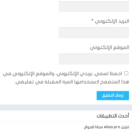
البريد الإلكتروني
*
الموقع الإلكتروني
احفظ اسمي، بريدي الإلكتروني، والموقع الإلكتروني في
هذا المتصفح لاستخدامها المرة المقبلة في تعليقي.
تحميل لعبة plato للكمبيوتر
فترة الليل
أحدث التطبيقات
يطلب مشرف اللعبة من اللاعب أن يغلق عينيه ثم يأخذ الدواء من
تنزيل eliaa pro مجانا للجوال