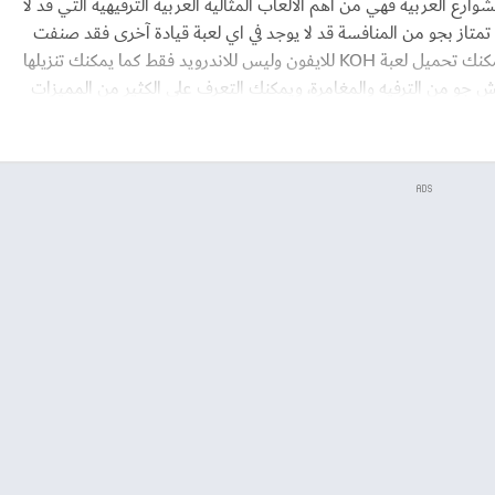
في الشوارع العربية فهي من أهم الألعاب المثالية العربية الترفيهية التي قد لا
 تمتاز بجو من المنافسة قد لا يوجد في اي لعبة قيادة آخرى فقد صنفت
هذه اللعبة من أفضل الألعاب لفئة السيارات كما يمكنك تحميل لعبة KOH للايفون وليس للاندرويد فقط كما يمكنك تنزيلها
جو من الترفيه والمغامرة، ويمكنك التعرف على الكثير من المميزات
ADS
سيارة رائعة على طراز عالي جداً في جو من مناطق الشرق الاوسط، فهي من
ي صنفيت من أفضل هذه الألعاب من هذا النوع حيث تستمتع في قيادة
 لعبة سيارات آخرى، حيث يوجد بها الكثير من المستويات داخل اللعبة
ى يصل عدد المستويات داخل اللعبة حوالي 12 مستوى، كما يمكنك أيضاً تحديد وأبتكار مسارات يمكنك السير عليها
ر من جو المنافسة بين أصدقائك حيث يمكنك مشاركة أصدقائك حتى
ن الممكن من النادر أن تأجد مثل كل هذه السمات داخل لعبة واحدة حيث
 داخل اللعبة وتلعب وتتحدى أصدقائك، ونسبة إلى نجاح هذه اللعبة
حازت على أعجاب جميع مستخدمينها حول العالم حتى وصل عدد مستخدمينها حتى الىن إلى 20 مليون مستخدم من
في اي لعبة، ويمكنك دعوة أصدقائك داخل اللعبة للتنافس بينكم حتى