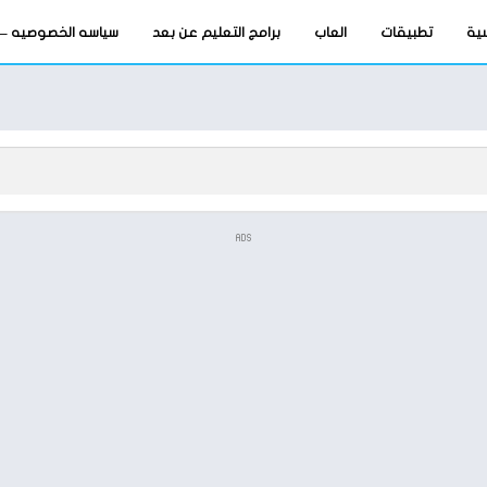
سية
تطبيقات
العاب
برامج التعليم عن بعد
سياسه الخصوصيه – privacy-policy
ADS