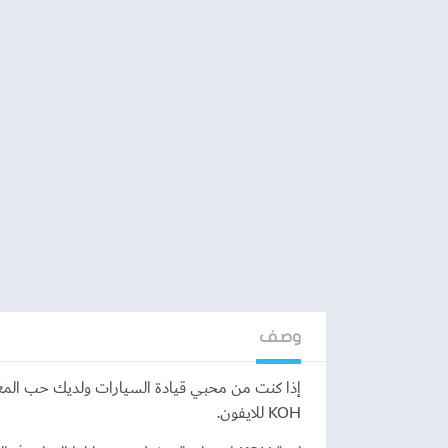
وصف
إذا كنت من محبي قيادة السيارات ولديك حب المغ
KOH للايفون.