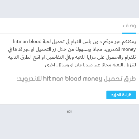
وصف
يمكنكم عبر موقع داون بلس القيام في تحميل لعبة hitman blood
money للاندرويد مجانا وبسهولة من خلال زر التحميل او عبر قناتنا في
تلقرام والحصول على مزايا اللعبه وباقي التفاصيل او اتبع الطرق التاليه
لتنزيل اللعبه مجانا عبر ميديا فاير او وسائل اخرى
طرق تحميل hitman blood money للاندرويد:
1. من متجر Google Play:
قراءة المزيد
ابحث عن “Hitman: Blood Money — Reprisal” في متجر Google Play.
ADS
اضغط على “تثبيت”.
تأكد من توفر مساحة تخزين كافية (3.9 جيجابايت) على جهازك.
بعد التثبيت، افتح اللعبة وابدأ اللعب.