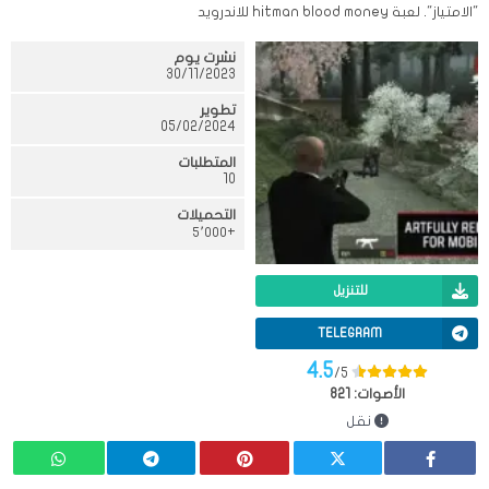
"الامتياز". لعبة hitman blood money للاندرويد
نشرت يوم
30/11/2023
تطوير
05/02/2024
المتطلبات
10
التحميلات
+٥٬٠٠٠
للتنزيل
TELEGRAM
4.5
/5
الأصوات:
821
نقل