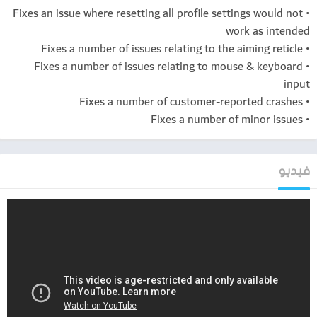
• Fixes an issue where resetting all profile settings would not
Play Hitman Blood Money Reprisal
work as intended
موقع Fergal Interactive الرسمي: URL Fergal Interactive
• Fixes a number of issues relating to the aiming reticle
فيديو يوضح كيفية تحميل Hitman: Blood Money للاندرويد: URL
• Fixes a number of issues relating to mouse & keyboard
YouTube Hitman Blood Money Android
input
• Fixes a number of customer-reported crashes
نصائح للعب Hitman: Blood Money:
• Fixes a number of minor issues
استخدم التخفي قدر الإمكان لتجنب اكتشافك.
خطط لعمليات الاغتيال بعناية لتجنب إثارة الشكوك.
فيديو
استخدم البيئة لصالحك لإنشاء “حوادث” مأساوية.
استمتع بحرية التجريب والإبداع في تنفيذ عمليات الاغتيال.
شاعد المزيد :
تحميل تطبيق CEE apk