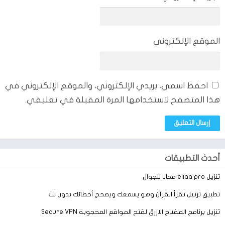
الجرافيك الخاص باللعبة وقد قمنا بذكره في الأعلى.
الشاحنة العملاقة ستنقل مجموعة من البضائع خارج الطريق العام
وتقوم بالسفر مع هذه البضائع واختيار الطريق الأقصر والأنسب، ويجب
الموقع الإلكتروني
على اللاعب أن يبقى متيقظ أثناء قيادة الشاحنة، لأن الطريق وعر وهناك
العديد من السيارات والشاحنات الأخرى بجانبك، لذلك يجب عليك
تسليم البضائع في أسرع وقت ممكن مع الحفاظ على سلامتها.
احفظ اسمي، بريدي الإلكتروني، والموقع الإلكتروني في
هذا المتصفح لاستخدامها المرة المقبلة في تعليقي.
أحدث التطبيقات
تنزيل eliaa pro مجانا للجوال
تطبيق ترتيل تقرأ القرآن وهو يسمعك ويصحح أخطائك بدون نت
تنزيل برنامج المفتاح الازرق لفتح المواقع المحجوبة Secure VPN