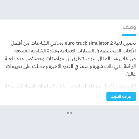
وصف
تحميل لعبة euro truck simulator 2 محاكي الشاحنات من أفضل
الألعاب المتخصصة في السيارات العملاقة وقيادة الشاحنة العملاقة،
من خلال هذا المقال سوف نتطرق إلى مواصفات وخصائص هذه اللعبة
الرائعة التي نالت شهرة واسعة في الفترة الأخيرة وحصلت على تقييمات
عالية.
اللعبة تقدم أفضل محاكاة للقيادة من داخل الشاحنات العملاقة والحركة
على الطريق ومحاولة الحفاظ على هذه البضائع.
قراءة المزيد
تحميل لعبة euro truck simulator 2 محاكي
ADS
الشاحنات
اللعبة تم تناولها في الفترة السابقة من قبل أصحاب قنوات اليوتيوب،
وعلى الفيسبوك سوف نجد العديد من الأشخاص يقومون باللعب فيها