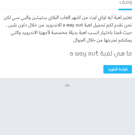
وصف
تعتبر لعبة ايه اواي اوت من اشهر العاب البلاي ستيشن والبي سي لكن
نحن نقدم لكم تحميل لعبة a way out للاندرويد من خلال داون بلس ,
حيث قمنا باختيار انسب لعبة بديلة مخصصة لأجهزة الاندرويد والتي
يمكنكم تجربتها من خلال الجوال
ما هي لعبة a way out
قبل ان تبادل في تحميل لعبة a way out للاندرويد فان لعبة “A Way
قراءة المزيد
Out” هي لعبة فيديو متعددة اللاعبين القائمة على التعاون والتفاعل
والنسخة الرسمية للبلاي ستيشن لكن سنتطرق ايضا لنسخة بديلة
ADS
مخصصة للاندرويد وهي نسخة غير رسمية ، صدرت في عام 2018 وتم
تطويرها بواسطة شركة Hazelight Studios. تتميز اللعبة بقصتها
الجذابة والمشوقة التي تتحدث عن اثنين من السجناء الذين يحاولان
الهروب سويًا لإعادة التواصل مع عائلاتهم وتحقيق أهدافهم الخاصة.
توفر اللعبة تجربة لاعبين على الشاشة المنقسمة بطريقة فريدة، حيث
يمكن لكل لاعب تجسيد أحد الشخصيات الرئيسية والتعاون مع اللاعب