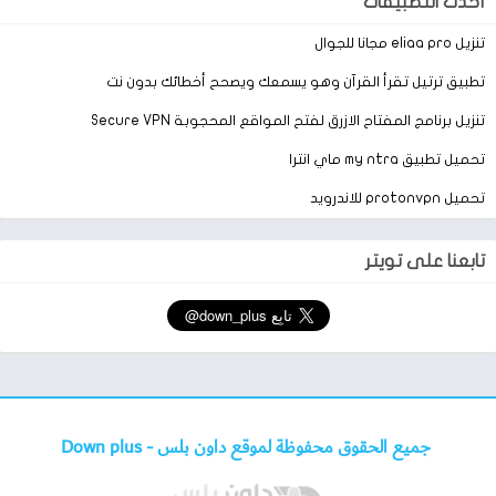
أحدث التطبيقات
شاهد ايضًا :
تحميل محاكى بلاي ستيشن sony ps4 للاندرويد
تنزيل eliaa pro مجانا للجوال
تطبيق ترتيل تقرأ القرآن وهو يسمعك ويصحح أخطائك بدون نت
تنزيل برنامج المفتاح الازرق لفتح المواقع المحجوبة Secure VPN
تحميل تطبيق my ntra ماي انترا
تحميل protonvpn للاندرويد
تابعنا على تويتر
جميع الحقوق محفوظة لموقع داون بلس -
Down plus