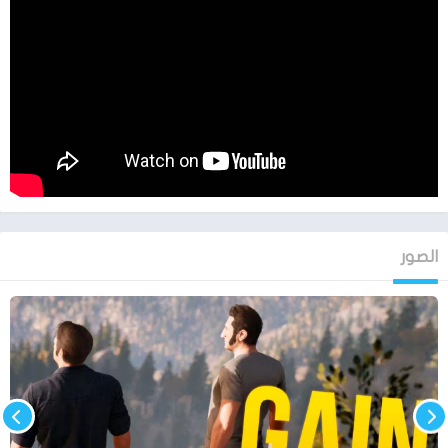
مميزات لعبة a way out
مميزات لعبة “A Way Out”
قصة مثيرة ومشوقة: تتميز لعبة “A Way Out” بقصة مشوقة تحكي
قصة اثنين من السجناء اللذين يحاولان الهروب معًا. ستشعر وكأنك على
موجة من المتعة والتشويق خلال رحلتك في هذه اللعبة المليئة
بالأحداث الدرامية.
تجربة لعب تعاونية فريدة: يمكنك لعب هذه اللعبة مع صديقك على
الصور
نفس الجهاز أو عبر الإنترنت، حيث يمكنك التعاون لحل الألغاز والتخطيط
لعمليات الهروب. هذه التجربة الفريدة تعزز التفاعل والتناغم بين
اللاعبين بشكل رائع.
تصميم جميل ورسومات واقعية: تظهر لعبة “A Way Out” رسومات
مبهرة وتصميماً جميلاً يجمع بين الواقعية والفن. تستخدم اللعبة
تقنية الإضاءة والتأثيرات البصرية بشكل مذهل، مما يوفر لك تجربة
رسومية استثنائية.
متعة الاستكشاف والعالم المفتوح: تتيح لك اللعبة فرصة استكشاف