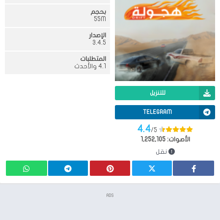
بحجم
55M
الإصدار
3.4.5
المتطلبات
4.1 والأحدث
للتنزيل
TELEGRAM
4.4
/5
الأصوات:
1,252,105
نقل
ADS