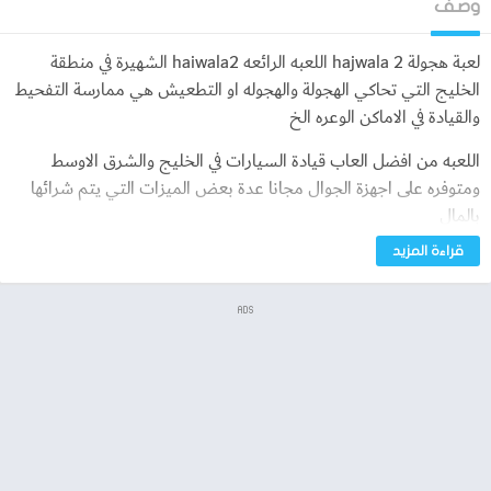
وصف
لعبة هجولة hajwala 2 اللعبه الرائعه haiwala2 الشهيرة في منطقة
الخليج التي تحاكي الهجولة والهجوله او التطعيش هي ممارسة التفحيط
والقيادة في الاماكن الوعره الخ
اللعبه من افضل العاب قيادة السيارات في الخليج والشرق الاوسط
ومتوفره على اجهزة الجوال مجانا عدة بعض الميزات التي يتم شرائها
بالمال
قراءة المزيد
شرح لعبة هجولة haiwala2
يمكنك من خلال لعبة هجولة hajwala 2 تطبيق محاكة العاب السيارات
ADS
والقيام بتصميم سيارتك وشخصيتك حسب رغبتك من خلال ادوات
سهله تتوفر داخل اروقة اللعبه حيث يتوفر داخل اللعبه اكثر من 100
سيارة مختلفه , والقيام بتصميم سيارتك وتصميم شخصيتك حسب
رغبتك
لعبة hajwala 2 من اجمل العاب الاون لاين يمكنكم القيام بلعبها مع