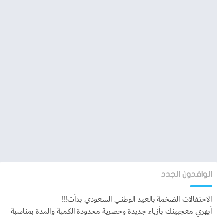
تكون محور قصة هذه اللعبة حول فتاة تبدء حياتها من الصفر حتى تصل
إلى مرحلة النجومية، فسوف تقابل هذه البنت مجموعة من المغامرات
والإثارة والتشويق حتى تصل إلى النجومية والشهرة، فهي احدى الالعاب
التي قد تفيد فئة من الاشخاص او الفتيات المهتمين بالشهرة
والنجومية.
من خلال هذه القصة سوف سوف تمر بتجارب حيث يمكنك من خوض
هذه التجارب بدء حياة الشهرة التمثلية او عارضة أزياء ويصبح لك اسم
براند خاص بك، فتكون الشخص الذي يمثل هذه الفتاة تكون الشخصية
الكارتونية المحبوبة لدى معظم الفتيات وهي باربي فتدور فكرتها حول
ترتيب شئون البيت ونظفته من غرف وغيره داخل البيت ثم تقوم باختيار
الملابس الخاص بالشخصية داخل اللعبة او الاستيل الخاص به او
المكياج والاكسوارات والتنقل إلى مراحل آخرى مما تؤدي إلى النجومية
والشهرة.
الوافدون الجدد
الاحتفالات الضخمة بالعيد الوطني السعودي بدأت!!!
أبهري معجبينك بأزياء جديدة وحصرية محدودة الكمية والمدة بمناسبة