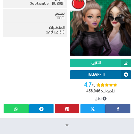
September 10, 2021
بحجم
151M
المتطلبات
6.0 and up
للتنزيل
TELEGRAM
4.7
/5
الأصوات:
456,046
نقل
ADS