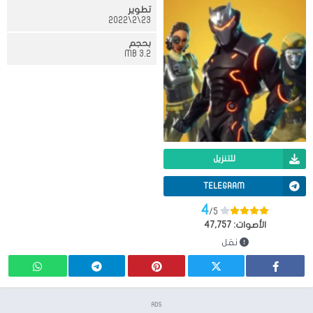
تطوير
23\2\2022
بحجم
3.2 MB
للتنزيل
TELEGRAM
4
/5
الأصوات:
47,757
نقل
ADS