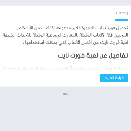
وصف
تحميل فورت نايت للاجهزة الغير مدعومة، إذا كنت من الأشخاص
المحبين فئة الألعاب المليئة بالمعارك الجماعية المليئة بلأحداث الشيقة
لعبة فورت نايت من أفضل الألعاب التي يمكنك استخدامها .
تفاصيل عن لعبة فورت نايت
هذه اللعبة فهي صممت خصيصاً لكل محبين المعارك المباشرة متعددة
اللاعبين يصل عدد اللاعبين داخلها إلى حوالي 100 لاعب ويكون الهدف
قراءة المزيد
من هذه اللعبة المحاربة من أجل الحفاظ على الحياة والبقاء وتكون
النهاية هي الوصول إلى بقاء لاعب واحد ضمن 100 لاعب المتواجد داخل
ADS
هذه اللعبة، فقط تتيح لك هذه اللعبة اتمام معظم التفاصيل وهو بناء
المباني داخل اللعبة في المنطقة الخاصة بك، ويكون الهدف الأساسي لهذه
المباني تكون الملجئ الوحيد للاعب لحمايته والاختباء به أثناء المعاركة .
يقوم المطورين داخل لعبة فورت نايت بالتطوير بها بشكل دائم حتى