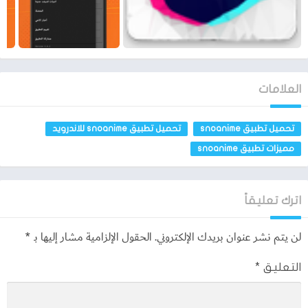
العلامات
تطبيق snoanime للاندرويد 2021
تحميل تطبيق snoanime
تحميل تطبيق snoanime للاندرويد
مميزات تطبيق snoanime
مميزات تطبيق snoanime
يمكنك التصفح والبحث عن أكثر من 2500 أنيمي يتم تحديثها يوميًا.
أضافة الرسوم الكرتونية حديثًا حيث يمكنك رؤية الإصدارات الجديدة
اترك تعليقاً
والمستقبلية.
لن يتم نشر عنوان بريدك الإلكتروني.
الحقول الإلزامية مشار إليها بـ
*
الرسوم حسب المواسم، وهذه النقطة يفهمها فقط متابعي الانمي
حيث أفلامها عبارة عن مواسم.
التعليق
*
صدور معلومات وأخبار عن ما هو جديد وحصري من أفلام الانمي.
متابعة أخبار الأنمي القديمة والحديثة، حيث يمكنك العثور على أحدث