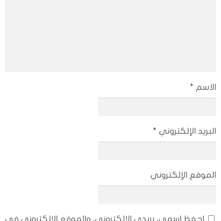
الأخبار عن الرسوم الكرتونية.
علامة التبويب Fav حيث يمكنك من خلالها حفظ الرسوم المتحركة
المفضلة لديك والوصول السريع إلى المعلومات لتبقى على اطلاع دائم
بها.
نظام إشعارات بآخر الأخبار والتحديثات وذلك من خلال علامة تبويب توجد
داخل التطبيق.
تطبيق snoanime يمكنك من تحميل جميع حلقات الانمي التي تريد
الاسم
*
الإحتفاظ بها ومشاهدتها في وقت لاحق.
معلومات يجب أن تعرفها قبل تحميل تطبيق snoanime
البريد الإلكتروني
*
يتم عرض حاليًا الإصدار 5.1.3. وهذا الإصدارهو الأحدث والأكثر تحسينًا،
حيث إنه مناسب للعديد من الأجهزة المختلفة.
يمكنك تنزيل التطبيق مجاني مباشرة من متجر Google Play أو
الموقع الإلكتروني
الإصدارات الأخرى التي توجد على موقع جوجل علاوة على ذلك، يمكنك
التنزيل بدون تسجيل ولا يلزم تسجيل الدخول.
يوجد حول العالم في الوقت الحالي أكثر من 2000 جهاز متاح وذلك مثل
احفظ اسمي، بريدي الإلكتروني، والموقع الإلكتروني في