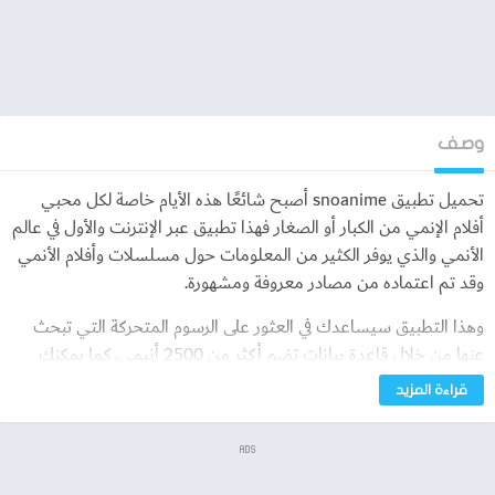
وصف
تحميل تطبيق snoanime أصبح شائعًا هذه الأيام خاصة لكل محبي
أفلام الإنمي من الكبار أو الصغار فهذا تطبيق عبر الإنترنت والأول في عالم
الأنمي والذي يوفر الكثير من المعلومات حول مسلسلات وأفلام الأنمي
وقد تم اعتماده من مصادر معروفة ومشهورة.
وهذا التطبيق سيساعدك في العثور على الرسوم المتحركة التي تبحث
عنها من خلال قاعدة بيانات تضم أكثر من 2500 أنيمي، كما يمكنك
الحصول على المعلومات التالية لكل أنيمي: الاسم، الحالة الجوية، تاريخ
قراءة المزيد
الإصدار، القصة، التصنيف العمري، عدد الحلقات، حالة الموسم والكثير
من المعلومات الاخرى.
ADS
تحميل تطبيق snoanime