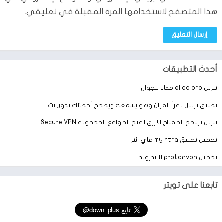
Samsung و Xiaomi و Huawei و Oppo و Vivo و Motorola و LG و
هذا المتصفح لاستخدامها المرة المقبلة في تعليقي.
Google و OnePlus و Sony و Tablet ذلك بالإضافة إلى العديد من
أنظمة التشغيل المختلفة ، لا يعتبر هذا عائق لتحميل تطبيق snoanime
فمن السهل عليك اختيار الألعاب أو البرامج التي تناسبك وتناسب
جهازك.
أحدث التطبيقات
تنزيل eliaa pro مجانا للجوال
تطبيق ترتيل تقرأ القرآن وهو يسمعك ويصحح أخطائك بدون نت
تنزيل برنامج المفتاح الازرق لفتح المواقع المحجوبة Secure VPN
تحميل تطبيق my ntra ماي انترا
تحميل protonvpn للاندرويد
تابعنا على تويتر