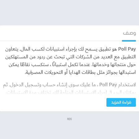
وصف
Poll Pay هو تطبيق يسمح لك بإجراء استبيانات لكسب المال. يتعاون
التطبيق مع العديد من الشركات التي تبحث عن ردود من المستهلكين
حول منتجاتها وخدماتها. عندما تكمل استبيانًا ، ستكسب نقاطًا يمكن
استبدالها بجوائز مثل بطاقات الهدايا أو التحويلات المصرفية.
لاستخدام Poll Pay ، ما عليك سوى إنشاء حساب وتسجيل الدخول. ثم
يمكنك البدء في إجراء الاستبيانات المتاحة لك. تختلف مدة الاستبيانات
والمكافآت التي تقدمها. في بعض الحالات ، قد تحصل على استبيان
قراءة المزيد
يستغرق بضع دقائق فقط ويمنحك بضع سنتات. في حالات أخرى ، قد
تحصل على استبيان يستغرق عدة دقائق ويمنحك عدة دولارات.
ADS
يعتمد مقدار المال الذي يمكنك كسبه من Poll Pay على عدد
الاستبيانات التي تقوم بإكمالها وقيمة المكافآت التي تقدمها. إذا كنت