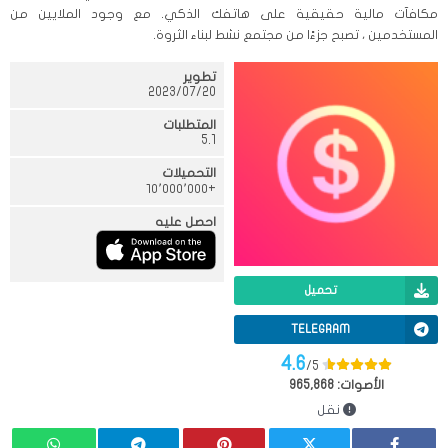
مكافآت مالية حقيقية على هاتفك الذكي. مع وجود الملايين من
المستخدمين ، تصبح جزءًا من مجتمع نشط لبناء الثروة.
تطوير
20‏/07‏/2023
المتطلبات
5.1
التحميلات
+١٠٬٠٠٠٬٠٠٠
احصل عليه
تحميل
TELEGRAM
4.6
/5
الأصوات:
965,868
نقل