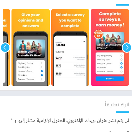
1. التسجيل مع Poll Pay
2. شارك في استطلاعات الرأي لزيادة رصيدك.
3. استبدل رصيدك بائتمانات PayPal وقسائم Amazon والعديد من
بطاقات الهدايا الأخرى.
انه من السهل!
يمكن أن تكون رواتب الاستطلاع عملاً جانبياً صغيراً أو مهمة صغيرة
متنقلة مناسبة لكسب المال من خلالها! يدفع لك تطبيق الأموال هذا
نقدًا أو في قسائم PayPal. رأيك ، جائزتك ، اختيارك!
كن ذكيا واكسب المال من خلال الاستبيان! يقود Poll Pay الطريق
لتطبيقات الاستطلاع التي تدفع نقدًا. كسب المال من المنزل أثناء
البحث عن وظيفة بديلة. قم بزيادة رصيدك على PayPal باستخدام
رصيد PayPal.
اترك تعليقاً
لن يتم نشر عنوان بريدك الإلكتروني.
الحقول الإلزامية مشار إليها بـ
*
🎁💎💳 ما هي مكافآتي؟ 💳💎🎁