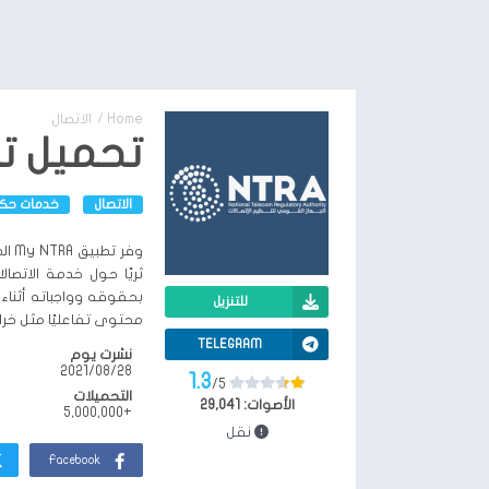
Home
/
الاتصال
تحميل تطبيق  ntra
الاتصال
خدمات حك
وفر
ثريًا حول خدمة الاتصا
بحقوقه وواجباته أثناء 
للتنزيل
محتوى تفاعليًا مثل خرا
TELEGRAM
نشرت يوم
28‏/08‏/2021
1.3
/5
التحميلات
الأصوات:
29,041
+5,000,000
نقل
Facebook