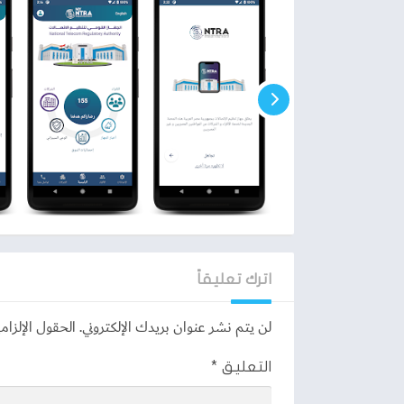
منظومة تقديم الشكاوى الرسمية:
إذا واجهتك م
شكوى مباشرة للجهاز القومي لتنظيم الاتصالات ع
استرداد حقك.
استعلام نقل الأرقام (MNP):
يتيح لك التطبيق الا
بنفس الرقم، ومتابعة الجدول الزمني للنقل دون الح
مقياس فحص جودة الإنترنت والشبكة:
أداة اختبار
الفعلية، ويتم إرسال هذه القياسات كبيانات إحصائ
خدمة “أرقامي”:
واحدة من أهم الميزات الأمنية، 
عن كافة خطوط المحمول المسجلة باسمك في جميع
مقارنة بين الخدمات التقليدية والحلول 
اترك تعليقاً
الجدول التالي يلخص لك كيف اختصر تطبيق ماي انتر
لن يتم نشر عنوان بريدك الإلكتروني.
الحقول الإلزامي
نوع الخدمة
عبر تطبيق ماي انترا (My NTRA
التعليق
*