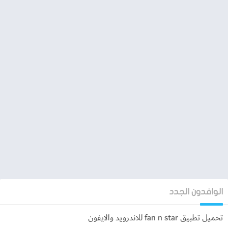
أما إذا كنت المهتمين بمجال الثقافة بشكل عام سوف تاجد داخل
تطبيق fan n star العديد من الأفلام و العروض المسرحية والكتب أيضاً
فهو من التطبيقات التي توفر جميع اهتمامات المستخدم حسب هوايته
الذي يتم تحديدها بمجرد تنزيل التطبيق على هاتفك، وهذا بخلاف
التحديثات التي تحدث بشكل مستمر داخل التطبيق لوضع بعد
الخصائص والمميزات الجديدة داخله ويمكنك تشغيل الاشعارات من
داخل التطبيق ليصل إليك عند وضع أي شئ جديد او أهتمام جديد قد
وضعه المطور بالداخل.
الوافدون الجدد
تحميل تطبيق fan n star للاندرويد والايفون