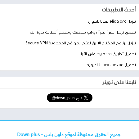
عام.
أحدث التطبيقات
أقرا أيضاً:
تطبيق فن Box لمتابعة حفلات النجوم FannBox
تنزيل eliaa pro مجانا للجوال
تطبيق ترتيل تقرأ القرآن وهو يسمعك ويصحح أخطائك بدون نت
تنزيل برنامج المفتاح الازرق لفتح المواقع المحجوبة Secure VPN
تحميل تطبيق my ntra ماي انترا
تحميل protonvpn للاندرويد
تابعنا على تويتر
جميع الحقوق محفوظة لموقع داون بلس -
Down plus