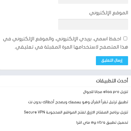
قد وضحنا من خلال ماسبق جميع المعلومات التي يمكنك استخدامها
سواء للتطبيق بنظام الاندرويد والاب استور، او معلومات عن شركة dtic
الموقع الإلكتروني
ليتس بشكل عام وفيما تعمل هذه الشركة وكيف نجحت.
أقرا أيضاً:
تحميل تطبيق 1688 لاستيراد البضائع من الصين
احفظ اسمي، بريدي الإلكتروني، والموقع الإلكتروني في
هذا المتصفح لاستخدامها المرة المقبلة في تعليقي.
أحدث التطبيقات
تنزيل eliaa pro مجانا للجوال
تطبيق ترتيل تقرأ القرآن وهو يسمعك ويصحح أخطائك بدون نت
تنزيل برنامج المفتاح الازرق لفتح المواقع المحجوبة Secure VPN
تحميل تطبيق my ntra ماي انترا