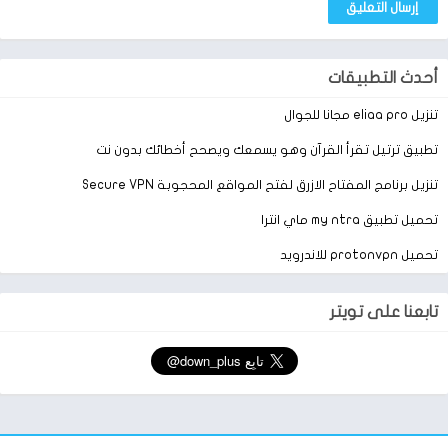
يمكنك من خلاله تثبيت التطبيق على هاتفك دون اي عوائق اثناء
التحميل وقد وضحنا ذلك من خلال هذا الموضوع.
أحدث التطبيقات
تنزيل eliaa pro مجانا للجوال
تطبيق ترتيل تقرأ القرآن وهو يسمعك ويصحح أخطائك بدون نت
تنزيل برنامج المفتاح الازرق لفتح المواقع المحجوبة Secure VPN
تحميل تطبيق my ntra ماي انترا
تحميل protonvpn للاندرويد
تابعنا على تويتر
تحميل تطبيق Decide Now
عجلة الحظ
وفي النهاية قد وضحنا التفاصيل الكاملة لتطبيق Decide Now وقد