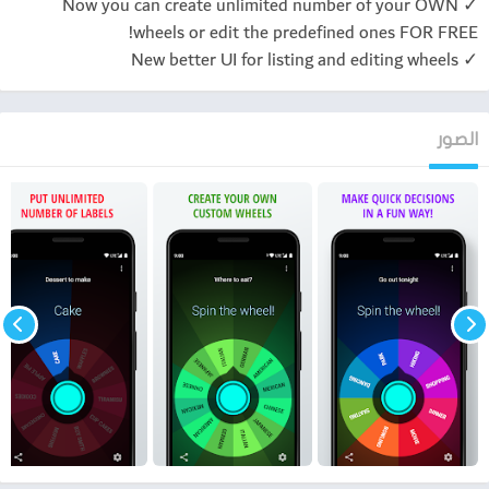
✓ Now you can create unlimited number of your OWN
wheels or edit the predefined ones FOR FREE!
✓ New better UI for listing and editing wheels
الصور
تحميل تطبيق
Decide Now
عجلة الحظ
من خلال الفقرة السابقة قد وضحنا المفهوم الكامل لتطبيق Decide
Now وفيما يستخدم هذا التطبيق ولماذا يعتبر هذا التطبيق صانع قرار
لكل مستخدمينه حتى ينال فئة كبيرة جداً من المستخدمين، فقد
وضحنا كل هذه التفاصيل من خلال الفقرة السابقة وسوف نوضح من
خلال الآتي كيف يمكنك تحميل تطبيق Decide Now عجلة الحظ بشكل
مباشر ودون اي اختصار للروابط من خلال الآتي.