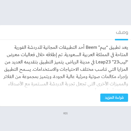
وصف
يعد تطبيق “بيم” Beem أحد التطبيقات المجانية للدردشة الفورية
المتاحة في المملكة العربية السعودية. تم إطلاقه خلال فعاليات معرض
“ليب23” Leap23 في مدينة الرياض. يتميز التطبيق بتقديمه العديد من
المزايا التي تناسب مختلف الاحتياجات والاستخدامات. يسمح التطبيق
بإجراء مكالمات صوتية ومرئية عالية الجودة، ويتميز بمجموعة من الفلاتر
والمميزات الأخرى التي تجعل تجربة الدردشة المستمرة مع الأصدقاء
والعائلة أمراً ممتعاً.
قراءة المزيد
ويمكن للمستخدمين إنشاء الستكرات بضغطة واحدة داخل التطبيق،
كما يدعم التطبيق إجراء الاجتماعات مع ما يصل إلى ١٥٠ شخص،
ADS
وإمكانيات ملفات المكتب الكاملة. كما يتيح التطبيق إدارة المهام
وأدوات إدارية أخرى تساعد الشركات على تبسيط مهامها وتحسين جودة