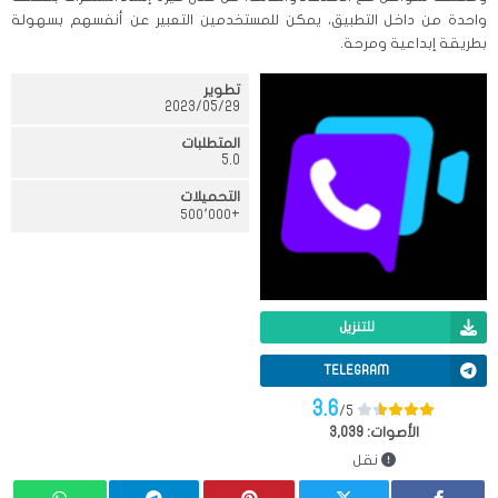
واحدة من داخل التطبيق، يمكن للمستخدمين التعبير عن أنفسهم بسهولة
بطريقة إبداعية ومرحة.
تطوير
29‏/05‏/2023
المتطلبات
5.0
التحميلات
+٥٠٠٬٠٠٠
للتنزيل
TELEGRAM
3.6
/5
الأصوات:
3,039
نقل