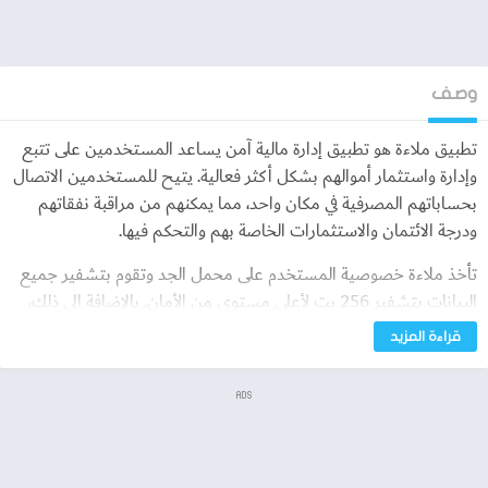
وصف
تطبيق ملاءة هو تطبيق إدارة مالية آمن يساعد المستخدمين على تتبع
وإدارة واستثمار أموالهم بشكل أكثر فعالية. يتيح للمستخدمين الاتصال
بحساباتهم المصرفية في مكان واحد، مما يمكنهم من مراقبة نفقاتهم
ودرجة الائتمان والاستثمارات الخاصة بهم والتحكم فيها.
تأخذ ملاءة خصوصية المستخدم على محمل الجد وتقوم بتشفير جميع
البيانات بتشفير 256 بت لأعلى مستوى من الأمان. بالإضافة إلى ذلك،
فهو مصرح به من قبل العديد من اللوائح المصرفية، ويستخدم ملفات
قراءة المزيد
تعريف الارتباط لتحسين تجربة المستخدم. مع ملاءة، يمكن
للمستخدمين الادخار لتحقيق أهدافهم مثل امتلاك الأصول والاستثمار،
ADS
وتمكينهم من الوصول إلى الحرية المالية.
تفاصيل اكثر حول تطبيق ملاءة