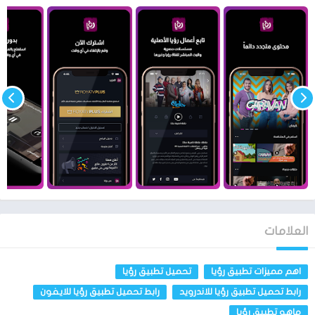
تحميل تطبيق رؤيا على هاتفك .
وصل مشاهدات هذا التطبيق إلى ملايين المشاهدات حتى وصل إلى 25
مليون مشاهدة .
تطبيق رؤيا يدعم جميع انظمة الهواتف سواء اندرويد او ايفون ومن
خلال رابط مباشر للتحميل .
يمكنك التحكم في جودة ودقة ما تشاهده داخل التطبيق وبدون اي
تعقيدات.
يعرض على تطبيق رؤيا جميع المسلسلات الرمضانية سواء داخل الإردن أو
المسلسلات العربية بشكل عام تعرض بشكل حصري على التطبيق.
يتميز التطبيق بواجهه سهلة الأستخدام لا يوجد بها اي تعقيدات
والتطبيق سهل الاستخدام وهذا يرجع إلى التنظيم الداخلي في
التطبيق .
العلامات
كما يمكنك انشاء قائمة مفضلة لك تضع فيها ماتريد سواء من
مسلسلات او برامج.
اهم مميزات تطبيق رؤيا
تحميل تطبيق رؤيا
عند تفعيل خاصية الأشعارات للتطبيق سوف يصل إليك اشعار عند نزول
رابط تحميل تطبيق رؤيا للاندرويد
رابط تحميل تطبيق رؤيا للايفون
اي حلقة جديدة داخل البرنامج .
ماهو تطبيق رؤيا