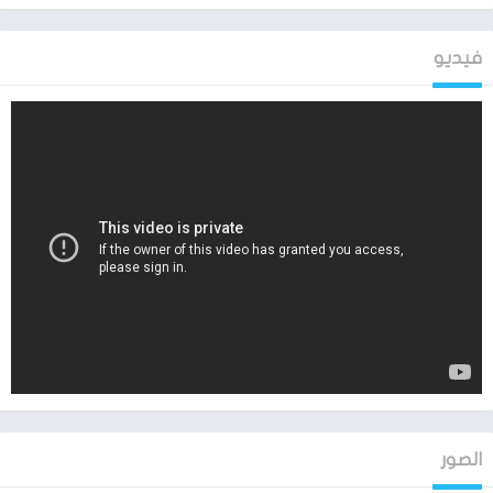
من الأشياء المتنوعة تكون بداخلها.
فيديو
تحميل تطبيق رؤيا Roya
يمكنك تحميل التطبيق من خلال رابط مباشر بمجرد الضغط عليه يتم
نقلك داخل التطبيق الذي يحتوي على واجهه سهلة وبسيطة ومتميزة
أيضاً، حيث يمكن تنزبله لكل مستخدمين الهواتف سواء كان نظام
التشغيل الخاص بالهاتف اندرويد او ايفون فهذا البرنامج يدعم كل
أنظمة تشغيل الهواتف مهما كان أصداره ويكون ذلك بشكل مجاني
تماماً اي لا يتطلب منك اي رسوم مقابل تحميل تطبيق رؤيا على هاتفك
او استخدامه فهو من التطبيقات المجانية التي يمكنك استخدامها وهو
من أشهر التطبيقات التابعة لقناة اردنية شهيرة تهتم بمشاكل
واهتمامات المجتمع الاردني والعربي بشكل عام .
أهم مميزات تطبيق رؤيا
يوجد داخل التطبيق جميع البرامج والمسلسلات التي تعرض على القناة
الفضائية رؤيا .
الصور
تطبيق رؤيا تطبيق مجاني تماماص لا يتطلب منك دفع اي اشتراك مقابل