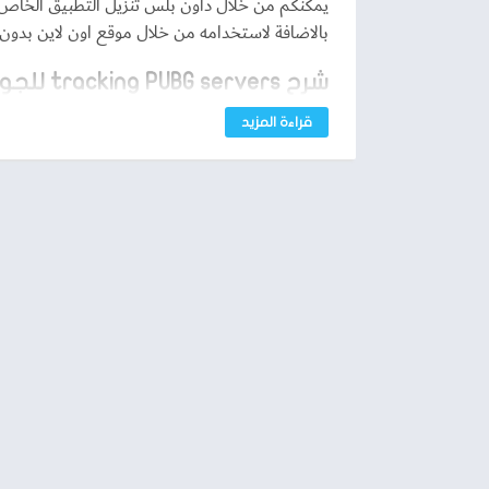
يمكنكم من خلال داون بلس تنزيل التطبيق الخاص با
بالاضافة لاستخدامه من خلال موقع اون لاين بدون ا
شرح tracking PUBG servers للجوال والكمبيوتر
قراءة المزيد
من خلال
PUBG STATS
يمكنك استخدام الخدمة او