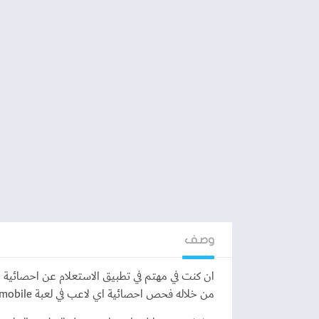
وصف
من خلاله فحص احصائية اي لاعب في لعبة pubg mobile عبر الاي دي او اليوزر اسم المستخدم