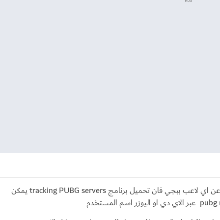
ADS
ان كنت في مهتم في تطبيق الاستعلام عن احصائية عن اي لاعب ببجي فان تحميل برنامج tracking PUBG servers يمكن