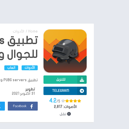
Home
/
الأدوات
تط
للجوال و
الأدوات
العاب
للتنزيل
تطبيق tracking PUBG servers للجوال والكمبيوتر
تطوير
TELEGRAM
31 أكتوبر 2021
4.2
/5
Facebook
الأصوات:
2,817
نقل