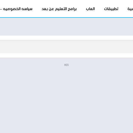
سية
تطبيقات
العاب
برامج التعليم عن بعد
سياسه الخصوصيه – privacy-policy
ADS