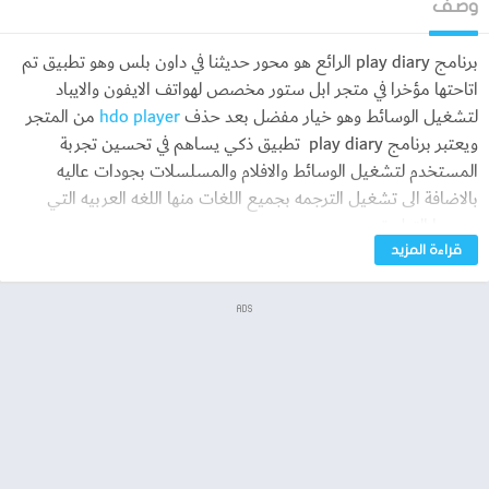
وصف
برنامج play diary الرائع هو محور حديثنا في داون بلس وهو تطبيق تم
اتاحتها مؤخرا في متجر ابل ستور مخصص لهواتف الايفون والايباد
لتشغيل الوسائط وهو خيار مفضل بعد حذف
hdo player
من المتجر
ويعتبر برنامج play diary تطبيق ذكي يساهم في تحسين تجربة
المستخدم لتشغيل الوسائط والافلام والمسلسلات بجودات عاليه
بالاضافة الى تشغيل الترجمه بجميع اللغات منها اللغه العربيه التي
يدعمها التطبيق
قراءة المزيد
يمكنكم تحميل البرنامج من خلال داون بلس مجاناً عبر رابط التحميل
المتاح من خلال app store
ADS