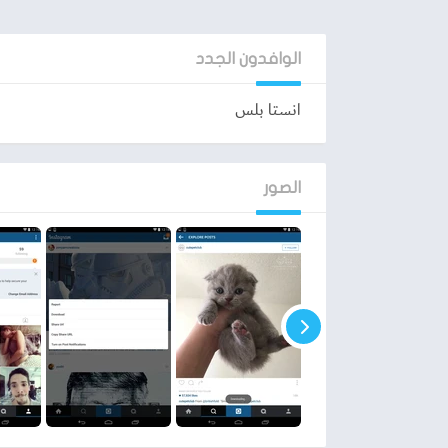
ظهور لاصدقائك من خلاله وتحميل الحالات الذي يقو
Plus الذي يسعى العديد على استخدامه لتمتع بهذه الخصائص.
الوافدون الجدد
انستا بلس
تحميل انستا بلس Instagram Plus
يدعم النسخة المعادلة لتطبيق
الانستجرام
لكل اصدا
هاتف واحد أو اصدار واحد فقط يمكنك تنزيله بكل
الصور
تنزيل تقريباً حتى الآن وهذا يدل على مدى نجاح ه
يرجع إلى مايقدمه من مميزات قد لا توجد داخل الت
كما يمكنك تحميل انستا بلس على أجهزة الكمبيوتر أي
بتثبيت تطبيق انستا بلس على محاكي واستخدامه ب
المجانية التي قد لا يتطلب منك اي رسوم مقابل تث
الجودة الموجودة داخل التطبيق فهي لا تقل اطلاقاً 
أهم مميزات تطبيق انستا بلس
يوجد بعض الخصائص والمميزات التي قد تميز بها 