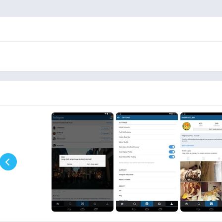
م اي صديق لك بتنزيلها في اي وقت يمكنك تحميلها فوراً سواء كانت
هذه الحالة صورة او فيديو بإمكانك حفظها وتنزبلها بكل سهولة، يوجد الكثير أيضاً من المميزات المتواجد داخل Instagram
رات الهواتف سواء كان ايفون أو اندرويد فلا يقتصر استخدامه على
 سهولة ومن خلال رابط مباشر خاص بلايفون ورابط مباشر أيضاً خاص
بلاندرويد، وقد حصل على عدد كبير من عمليات التنزيل من قبل المستخدمين حتى وصل حتى الآن 10 مليون عملية
ذا التطبيق بأنه يصبح من أفضل البدائل للانستجرام بشكل عام وهذا
طبيق الرسمي للانستجرام.
ضاً ولكن يلزم تنزيل محاكي أولاً على جهاز الكمبيوتر وبعد ذلك تقوم
كل سهولة من خلال جهاز الكمبيوتر الخاص بك، كما أنه من التطبيقات
بيت التطبيق على هاتفك أو على جهاز الكمبيوتر الخاص بك وهذا غير
عن تطبيق الانستجرام الأصلي.
هذا التطبيق المعدل للانستجرام الذي جذب عدد كبير من