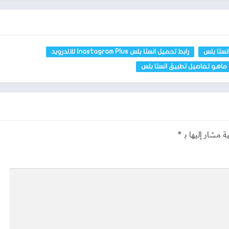
بنسخ التعليقات لاي شخص سواء من الاصدقاء أو غيره يمكنك عمل كوبي
نستا بلس
رابط تحميل انستا بلس Inastagram Plus للاندرويد
اجهزة الكمبيوتر أيضاً ومن خلال رابط مباشر خاص بتحميل كل اصدار على
ماهو تفاصيل تطبيق انستا بلس
توري الخاصة باي صديق له سواء كانت الاستوري صورة أو فيديو يمكنك
أكثر قد تميزه عن التطبيق الأصلي للانستجرام.
ة مشار إليها بـ
*
اكي اندرويد أولاً حتى يمكنك تثبيت انستا بلس على محاكي حتى يمكنك
جرام بشكل مستمر وتريد مميزات أفضل وأكثر قد لا توجد داخل تطبيق
المعادلة وهو تطبيق انستا بلس الذي يوجد به مميزات وخصائص عديدة
نستجرام الرسمي.