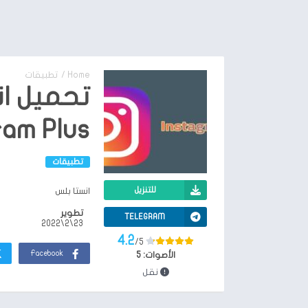
Home
/
تطبيقات
تحميل ان
ram Plus
تطبيقات
للتنزيل
انستا بلس
تطوير
TELEGRAM
23\2\2022
4.2
/5
Facebook
الأصوات:
5
نقل