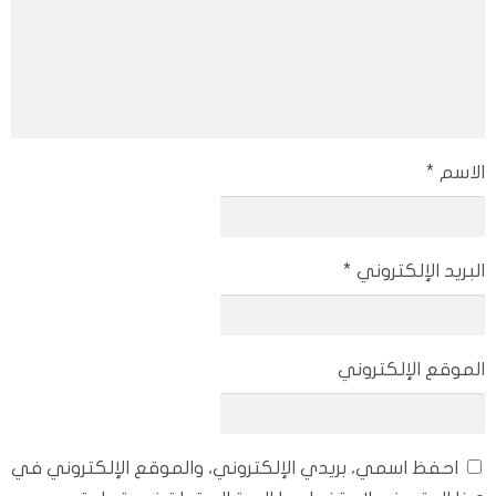
وموقعه الذي يقوم بسحب الإنترنت منك، وبالتالي يؤثر على سرعتك.
ستتمكن من معرفة الشخص الذي يقوم بسحب الإنترنت منك بلمح
البصر، عن طريق استخدام برنامج قطع النت عن المتصلين للاندرويد
بدون روت وهو برنامج ” Who Use My WiFi?” وهو إحدى أدوات
Network الخاصة بك.
الاسم
*
البريد الإلكتروني
*
الموقع الإلكتروني
احفظ اسمي، بريدي الإلكتروني، والموقع الإلكتروني في