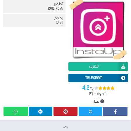
تطوير
5\6\2021
بحجم
13.71
للتنزيل
TELEGRAM
4.2
/5
الأصوات:
51
نقل
ADS