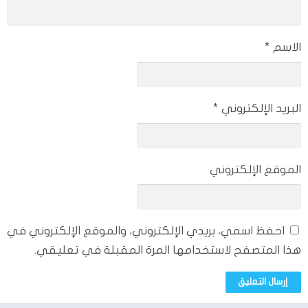
فهو من البرامج الآمنة تماماً على هاتفك .
يحتوي البرنامج على لغات متتعدة ومن أبرز هذه هو تواجد لغات
كثيرة داخل برنامج instaup مما تؤدي إلى سرعة انتشار البرنامج بجميع
الاسم
*
انحاء العالم.
بدعم جميع اصدارات الهواتف سواء الاندرويد أو الايفون دون اي
مشاكل وبشكل مجاني تماماً.
البريد الإلكتروني
*
وفي النهاية غذا كنت من المستخدمين الجيدين في تلك النوعية من
برامج رشق المتابعين على الانستا ولكن بدون فرض رسوم مقابل ذلك
فسوف يكون برنامج رشق متابعين انستا instaup من أفضل
الموقع الإلكتروني
الاختيارات التي يمكنك استخدامه في زيادة المتابعين .
أقرا أيضاً:
تحميل برنامج top follow لزيادة المتابعين
احفظ اسمي، بريدي الإلكتروني، والموقع الإلكتروني في
هذا المتصفح لاستخدامها المرة المقبلة في تعليقي.