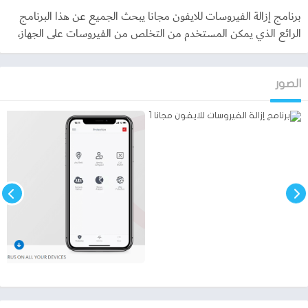
من إدخال ملفات معينة في الهاتف وداخلية الكشف عن الفيروسات
برنامج إزالة الفيروسات للايفون مجانا يبحث الجميع عن هذا البرنامج
وإزالتها والفحص الشامل متوفر ويعمل بدقة.
الرائع الذي يمكن المستخدم من التخلص من الفيروسات على الجهاز،
مسح شامل للفيروسات من جميع الملفات في التطبيق والإزالة الدائمة
لجميع الملفات والاستمتاع بجميع الميزات الشاملة.
الصور
البرنامج يدعم التشغيل على جميع فون ولا يتطلب مواصفات قوية أو
خارقة ليحقق فاعليته،
بسهولة يمكنك استخدامه، والواجهة أنيقة للغاية ومعتادة لجميع
المستخدمين، بما في ذلك الإعدادات والخيارات التي يمكنها التحكم في
خصائص البرنامج.
خطوات الاستخدام على أجهزة آيفون
بعد تحميل البرنامج من المتجر أو من الرابط في الأعلى نقوم بترك عملية
التثبيت،
ثم نقوم بتشغيل البرنامج وتفعيله على الجهاز ثم نبدأ في تفقد المميزات
الشاملة، فعدد مستخدمي هذا التطبيق يزيد كل يوم.
في البداية يعطيك التطبيق خيار التنظيف أو المسح الشامل لكافة