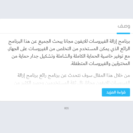
وصف
برنامج إزالة الفيروسات للايفون مجانا يبحث الجميع عن هذا البرنامج
الرائع الذي يمكن المستخدم من التخلص من الفيروسات على الجهاز،
مع توفير خاصية الحماية الكاملة والشاملة وتشكيل جدار حماية من
المخترقين والفيروسات المتطفلة.
من خلال هذا المقال سوف نتحدث عن برنامج رائع برنامج إزالة
الفيروسات للايفون مجانا، نال ثقة المستخدمين وحصد الكثير من
عمليات التحميل والردود الإيجابية من على المتجر الرسمي للتطبيقات.
قراءة المزيد
برنامج إزالة الفيروسات للايفون مجانا
ADS
الجميع يتفق على برنامج واحد وهو Avira Mobile Security الذي
حقق شهرة واسعة على هواتف آيفون،
تمكن من إشعار المستخدمين بالأمان التام، والشركة مشهورة بأنظمة