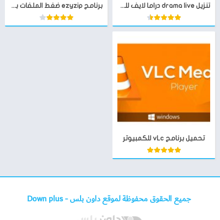
تنزيل drama live دراما لايف للجوال IPTV
برنامج ezyzip ضغط الملفات بصيغة Zip
تحميل برنامج vLc للكمبيوتر
جميع الحقوق محفوظة لموقع داون بلس -
Down plus