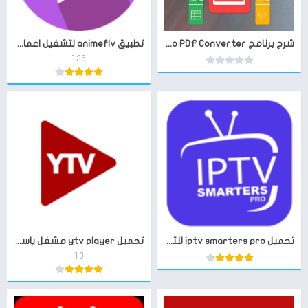
شرح برنامج Image to PDF Converter لتحويل الصور إلى pdf بجودة عالية
تطبيق animeflv لتشغيل اعمال الانمي بجودة عالية
1.36
تحميل iptv smarters pro للتلفزيون
تحميل ytv player مشغل ياسين تي في
1.0