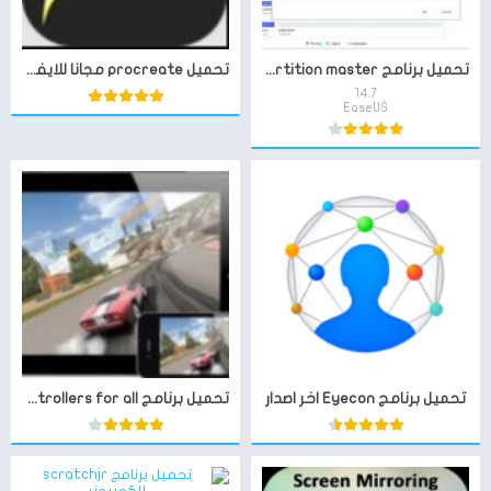
تحميل برنامج easeus partition master آخر اصدار
تحميل procreate مجانا للايفون
14.7
EaseUS
تحميل برنامج Eyecon اخر اصدار
تحميل برنامج controllers for all للايفون