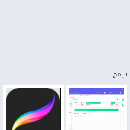
برامج